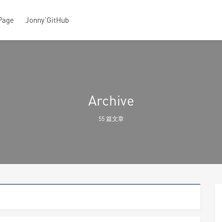
Page
Jonny’GitHub
Archive
55 篇文章