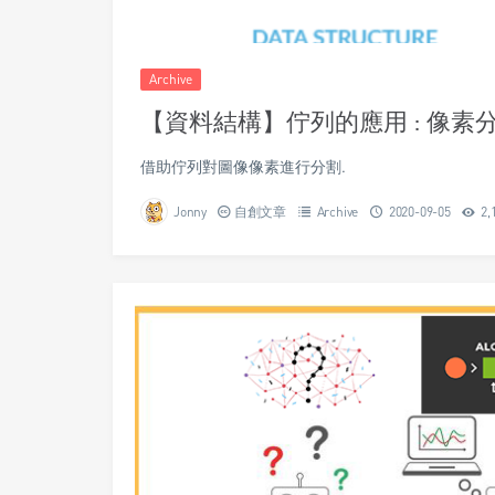
Archive
【資料結構】佇列的應用 : 像素
借助佇列對圖像像素進行分割.
Jonny
自創文章
Archive
2020-09-05
2,