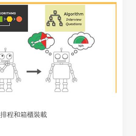
 任務排程和箱櫃裝載