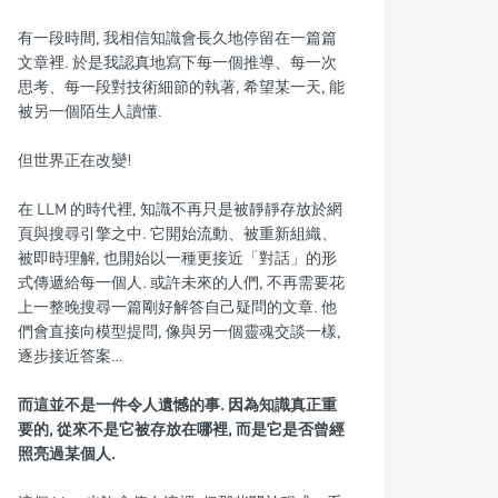
有一段時間, 我相信知識會長久地停留在一篇篇
文章裡. 於是我認真地寫下每一個推導、每一次
思考、每一段對技術細節的執著, 希望某一天, 能
被另一個陌生人讀懂.
但世界正在改變!
在 LLM 的時代裡, 知識不再只是被靜靜存放於網
頁與搜尋引擎之中. 它開始流動、被重新組織、
被即時理解, 也開始以一種更接近「對話」的形
式傳遞給每一個人. 或許未來的人們, 不再需要花
上一整晚搜尋一篇剛好解答自己疑問的文章. 他
們會直接向模型提問, 像與另一個靈魂交談一樣,
逐步接近答案…
而這並不是一件令人遺憾的事. 因為知識真正重
要的, 從來不是它被存放在哪裡, 而是它是否曾經
照亮過某個人.