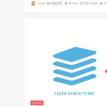
Jonny
自創文章
Archive
2021-03-02
2,
Archive