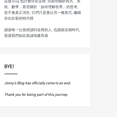
這個 blog 也許會停在這裡, 但那些關於程式、系
統、數學，甚至關於「如何理解世界」的思考,
並不會真正消失. 它們只是會以另一種形式, 繼續
存在於新的時代裡.
謝謝每一位曾經讀到這裡的人, 也謝謝這個時代,
曾讓我們如此真誠地書寫過.
BYE!
Jonny’s Blog has officially come to an end.
Thank you for being part of this journey.